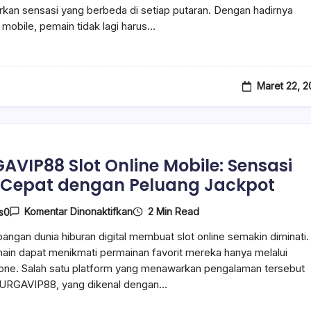
Seru
an sensasi yang berbeda di setiap putaran. Dengan hadirnya
Menikmati
 mobile, pemain tidak lagi harus…
Slot
Online
Tanpa
Ribet
Maret 22, 
AVIP88 Slot Online Mobile: Sensasi
 Cepat dengan Peluang Jackpot
Pada
2 Min Read
s0
Komentar Dinonaktifkan
SURGAVIP88
Slot
ngan dunia hiburan digital membuat slot online semakin diminati.
Online
main dapat menikmati permainan favorit mereka hanya melalui
Mobile:
Sensasi
one. Salah satu platform yang menawarkan pengalaman tersebut
Spin
SURGAVIP88, yang dikenal dengan…
Cepat
Dengan
Peluang