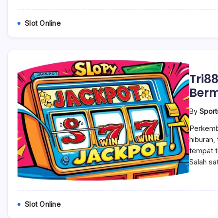
Slot Online
Tri8
Berma
By
Sport
Perkemba
hiburan,
tempat t
Salah sa
Slot Online