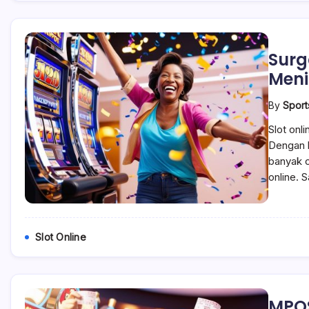
Surg
Meni
By
Sport
Slot onl
Dengan 
banyak o
online. 
Slot Online
MPOS