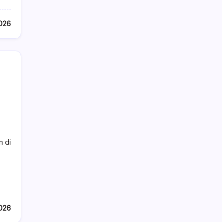
2026
n di
2026