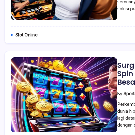
semuanya
solusi p
Slot Online
Surg
Spin
Besa
By
Sport
Perkemb
dunia hi
lagi dat
dengan 