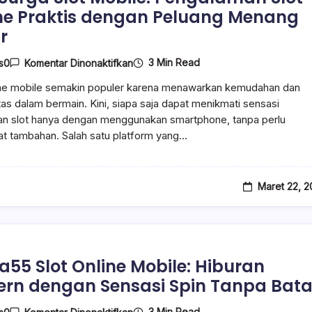
ne Praktis dengan Peluang Menang
r
Pada
3 Min Read
s0
Komentar Dinonaktifkan
MPOSurga
Slot
line mobile semakin populer karena menawarkan kemudahan dan
Mobile:
litas dalam bermain. Kini, siapa saja dapat menikmati sensasi
Pengalaman
Slot
an slot hanya dengan menggunakan smartphone, tanpa perlu
Online
t tambahan. Salah satu platform yang…
Praktis
Dengan
Peluang
Menang
Besar
Maret 22, 
a55 Slot Online Mobile: Hiburan
rn dengan Sensasi Spin Tanpa Bat
Pada
3 Min Read