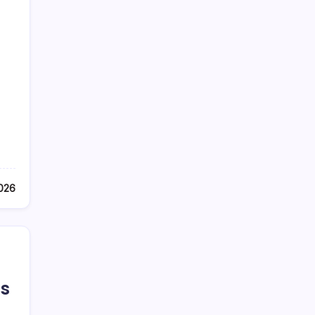
2026
as