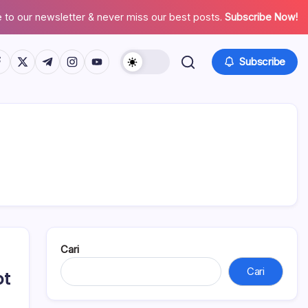
 to our newsletter & never miss our best posts.
Subscribe Now!
tps://www.facebook.com/
https://twitter.com/
https://t.me/
https://www.instagram.com/
https://youtube.com/
Subscribe
Cari
Cari
ot