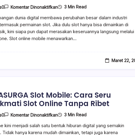
Pada
3 Min Read
s0
Komentar Dinonaktifkan
SURGAVIP
Slot
ngan dunia digital membawa perubahan besar dalam industri
Online
 termasuk permainan slot. Jika dulu slot hanya bisa dimainkan di
Mobile:
Sensasi
isik, kini siapa pun dapat merasakan keseruannya langsung melalui
Bermain
one. Slot online mobile menawarkan…
Modern
Dengan
Peluang
Jackpot
Besar
Maret 22, 
SURGA Slot Mobile: Cara Seru
kmati Slot Online Tanpa Ribet
Pada
3 Min Read
s0
Komentar Dinonaktifkan
HAHASURGA
Slot
ine kini menjadi salah satu bentuk hiburan digital yang semakin
Mobile:
. Tidak hanya karena mudah dimainkan, tetapi juga karena
Cara