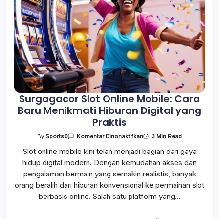
Surgagacor Slot Online Mobile: Cara
Baru Menikmati Hiburan Digital yang
Praktis
Pada
3 Min Read
By
Sports0
Komentar Dinonaktifkan
Surgagacor
Slot
Slot online mobile kini telah menjadi bagian dari gaya
Online
hidup digital modern. Dengan kemudahan akses dan
Mobile:
Cara
pengalaman bermain yang semakin realistis, banyak
Baru
Menikmati
orang beralih dari hiburan konvensional ke permainan slot
Hiburan
Digital
berbasis online. Salah satu platform yang…
Yang
Praktis