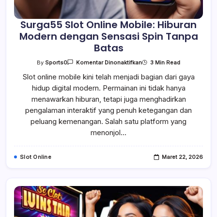
Surga55 Slot Online Mobile: Hiburan
Modern dengan Sensasi Spin Tanpa
Batas
Pada
3 Min Read
By
Sports0
Komentar Dinonaktifkan
Surga55
Slot
Slot online mobile kini telah menjadi bagian dari gaya
Online
hidup digital modern. Permainan ini tidak hanya
Mobile:
Hiburan
menawarkan hiburan, tetapi juga menghadirkan
Modern
Dengan
pengalaman interaktif yang penuh ketegangan dan
Sensasi
Spin
peluang kemenangan. Salah satu platform yang
Tanpa
Batas
menonjol…
Slot Online
Maret 22, 2026