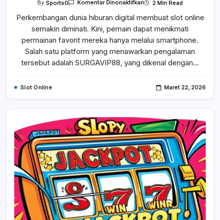
Pada
2 Min Read
By
Sports0
Komentar Dinonaktifkan
SURGAVIP88
Slot
Perkembangan dunia hiburan digital membuat slot online
Online
semakin diminati. Kini, pemain dapat menikmati
Mobile:
Sensasi
permainan favorit mereka hanya melalui smartphone.
Spin
Cepat
Salah satu platform yang menawarkan pengalaman
Dengan
Peluang
tersebut adalah SURGAVIP88, yang dikenal dengan…
Jackpot
Slot Online
Maret 22, 2026