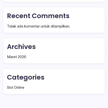
Recent Comments
Tidak ada komentar untuk ditampilkan.
Archives
Maret 2026
Categories
Slot Online