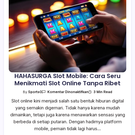
HAHASURGA Slot Mobile: Cara Seru
Menikmati Slot Online Tanpa Ribet
Pada
3 Min Read
By
Sports0
Komentar Dinonaktifkan
HAHASURGA
Slot
Slot online kini menjadi salah satu bentuk hiburan digital
Mobile:
yang semakin digemari. Tidak hanya karena mudah
Cara
Seru
dimainkan, tetapi juga karena menawarkan sensasi yang
Menikmati
Slot
berbeda di setiap putaran. Dengan hadirnya platform
Online
Tanpa
mobile, pemain tidak lagi harus…
Ribet