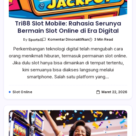
Tri88 Slot Mobile: Rahasia Serunya
Bermain Slot Online di Era Digital
Pada
3 Min Read
By
Sports0
Komentar Dinonaktifkan
Tri88
Slot
Perkembangan teknologi digital telah mengubah cara
Mobile:
orang menikmati hiburan, termasuk permainan slot online.
Rahasia
Serunya
Jika dulu slot hanya bisa dimainkan di tempat tertentu,
Bermain
Slot
kini semuanya bisa diakses langsung melalui
Online
Di
smartphone. Salah satu platform yang…
Era
Digital
Slot Online
Maret 22, 2026