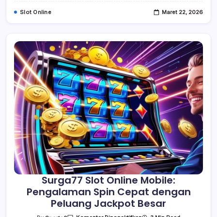
Slot Online
Maret 22, 2026
Surga77 Slot Online Mobile:
Pengalaman Spin Cepat dengan
Peluang Jackpot Besar