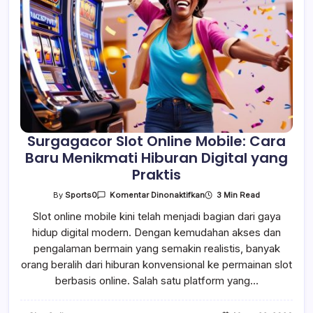
Surgagacor Slot Online Mobile: Cara
Baru Menikmati Hiburan Digital yang
Praktis
Pada
3 Min Read
By
Sports0
Komentar Dinonaktifkan
Surgagacor
Slot
Slot online mobile kini telah menjadi bagian dari gaya
Online
hidup digital modern. Dengan kemudahan akses dan
Mobile:
Cara
pengalaman bermain yang semakin realistis, banyak
Baru
Menikmati
orang beralih dari hiburan konvensional ke permainan slot
Hiburan
Digital
berbasis online. Salah satu platform yang…
Yang
Praktis