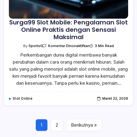
Surga99 Slot Mobile: Pengalaman Slot
Online Praktis dengan Sensasi
Maksimal
Pada
3 Min Read
By
Sports0
Komentar Dinonaktifkan
Surga99
Slot
Perkembangan dunia digital membawa banyak
Mobile:
perubahan dalam cara orang menikmati hiburan. Salah
Pengalaman
Slot
satu yang paling menonjol adalah slot online mobile, yang
Online
Praktis
kini menjadi favorit banyak pemain karena kemudahan
Dengan
Sensasi
dan keseruannya. Tanpa perlu ke kasino, pemain…
Maksimal
Slot Online
Maret 22, 2026
1
2
Berikutnya »