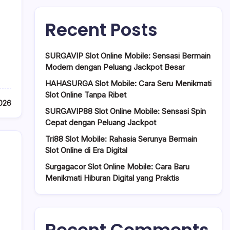
Recent Posts
SURGAVIP Slot Online Mobile: Sensasi Bermain
Modern dengan Peluang Jackpot Besar
HAHASURGA Slot Mobile: Cara Seru Menikmati
Slot Online Tanpa Ribet
2026
SURGAVIP88 Slot Online Mobile: Sensasi Spin
Cepat dengan Peluang Jackpot
Tri88 Slot Mobile: Rahasia Serunya Bermain
Slot Online di Era Digital
Surgagacor Slot Online Mobile: Cara Baru
Menikmati Hiburan Digital yang Praktis