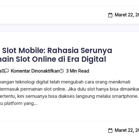
Jackpot
Maret 22, 
8 Slot Mobile: Rahasia Serunya
in Slot Online di Era Digital
Pada
3 Min Read
s0
Komentar Dinonaktifkan
Tri88
Slot
ngan teknologi digital telah mengubah cara orang menikmati
Mobile:
 termasuk permainan slot online. Jika dulu slot hanya bisa dimainka
Rahasia
Serunya
ertentu, kini semuanya bisa diakses langsung melalui smartphone.
Bermain
tu platform yang…
Slot
Online
Di
Era
Digital
Maret 22, 