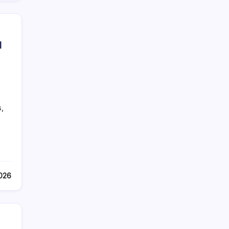
u
,
2026