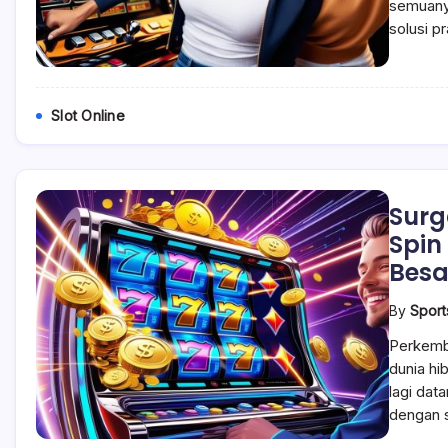
semuanya
solusi p
Slot Online
Surg
Spin
Besa
By
Sport
Perkemb
dunia hi
lagi dat
dengan 