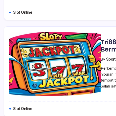
Slot Online
Tri8
Berma
By
Sport
Perkemba
hiburan,
tempat t
Salah sa
Slot Online