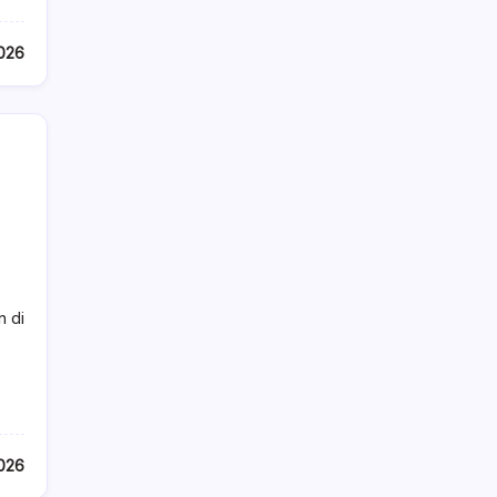
2026
n di
2026