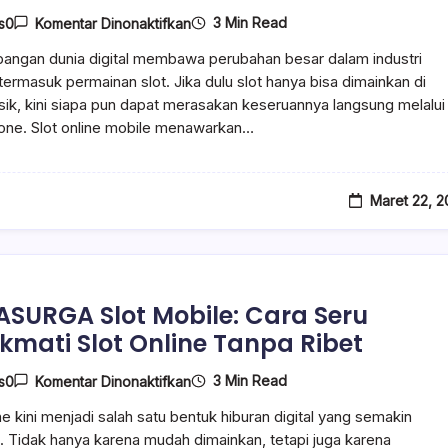
Pada
3 Min Read
s0
Komentar Dinonaktifkan
SURGAVIP
Slot
ngan dunia digital membawa perubahan besar dalam industri
Online
 termasuk permainan slot. Jika dulu slot hanya bisa dimainkan di
Mobile:
Sensasi
isik, kini siapa pun dapat merasakan keseruannya langsung melalui
Bermain
one. Slot online mobile menawarkan…
Modern
Dengan
Peluang
Jackpot
Besar
Maret 22, 
SURGA Slot Mobile: Cara Seru
kmati Slot Online Tanpa Ribet
Pada
3 Min Read
s0
Komentar Dinonaktifkan
HAHASURGA
Slot
ine kini menjadi salah satu bentuk hiburan digital yang semakin
Mobile:
. Tidak hanya karena mudah dimainkan, tetapi juga karena
Cara