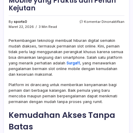
Mobile yang Praktis dan Penuh
Kejutan
pada
By
sports0
Komentar Dinonaktifkan
Surga
Maret 22, 2026
3 Min Read
Plat
Slot
Perkembangan teknologi membuat hiburan digital semakin
Onlin
mudah diakses, termasuk permainan slot online. Kini, pemain
Mobi
tidak perlu lagi menggunakan perangkat khusus karena semua
yang
Prakt
bisa dimainkan langsung dari smartphone. Salah satu platform
dan
yang menarik perhatian adalah
Surga11
, yang menawarkan
Penu
pengalaman bermain slot online mobile dengan kemudahan
Keju
dan keseruan maksimal.
Platform ini dirancang untuk memberikan kenyamanan bagi
pemain dari berbagai kalangan. Baik pemula yang baru
mencoba maupun pemain berpengalaman dapat menikmati
permainan dengan mudah tanpa proses yang rumit.
Kemudahan Akses Tanpa
Batas