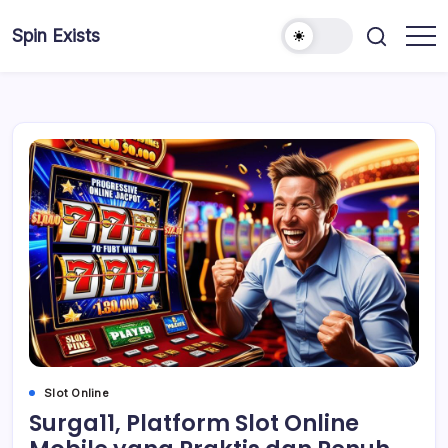
Skip
to
Spin Exists
Spin
content
Mobile
Lebih
Cepat
Slot Online
Surga11, Platform Slot Online