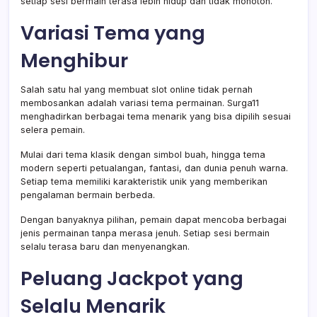
setiap sesi bermain terasa lebih hidup dan tidak monoton.
Variasi Tema yang
Menghibur
Salah satu hal yang membuat slot online tidak pernah
membosankan adalah variasi tema permainan. Surga11
menghadirkan berbagai tema menarik yang bisa dipilih sesuai
selera pemain.
Mulai dari tema klasik dengan simbol buah, hingga tema
modern seperti petualangan, fantasi, dan dunia penuh warna.
Setiap tema memiliki karakteristik unik yang memberikan
pengalaman bermain berbeda.
Dengan banyaknya pilihan, pemain dapat mencoba berbagai
jenis permainan tanpa merasa jenuh. Setiap sesi bermain
selalu terasa baru dan menyenangkan.
Peluang Jackpot yang
Selalu Menarik